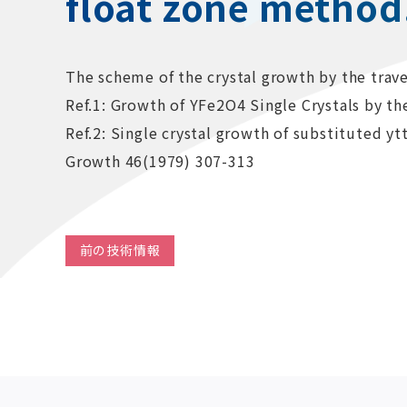
float zone method
The scheme of the crystal growth by the trave
Ref.1: Growth of YFe2O4 Single Crystals by th
Ref.2: Single crystal growth of substituted yt
Growth 46(1979) 307-313
前の技術情報