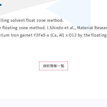
.
lling solvent float zone method.
e floating zone method. I.Shindo et al., Material Resea
trium Iron garnet Y3Fe5-x (Ca, Al) x O12 by the floating
技術情報一覧