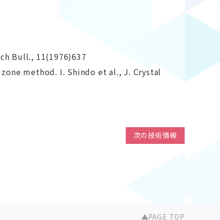
rch Bull., 11(1976)637
 zone method. I. Shindo et al., J. Crystal
次の技術情報
PAGE TOP